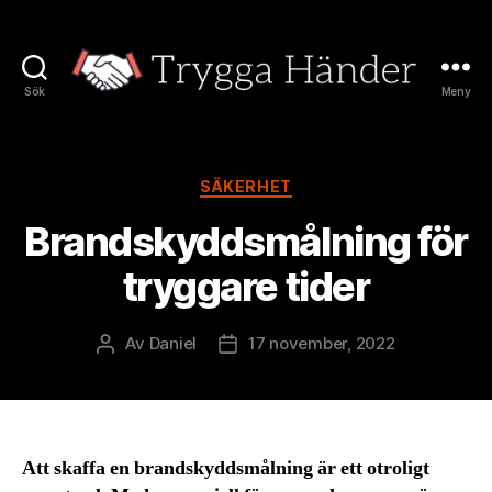
Sök
Meny
Trygga
Händer
Kategorier
SÄKERHET
Brandskyddsmålning för
tryggare tider
Av
Daniel
17 november, 2022
Inläggsförfattare
Inläggsdatum
Att skaffa en brandskyddsmålning är ett otroligt