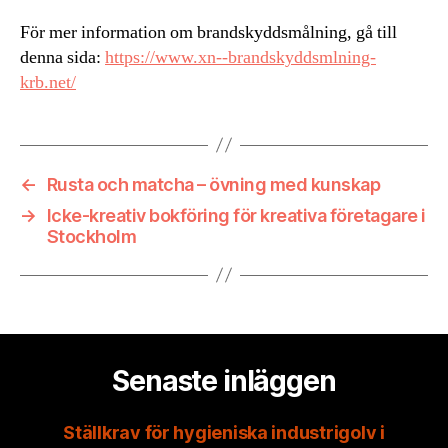
För mer information om brandskyddsmålning, gå till
denna sida:
https://www.xn--brandskyddsmlning-
krb.net/
←
Rusta och matcha – övning med kunskap
→
Icke-kreativ bokföring för kreativa företagare i
Stockholm
Senaste inläggen
Ställkrav för hygieniska industrigolv i