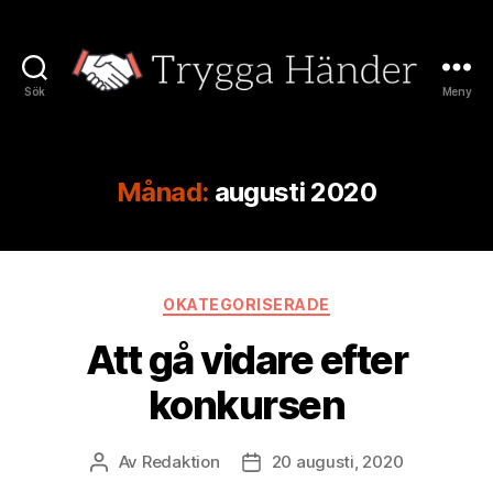
Sök
Meny
Trygga
Händer
Månad:
augusti 2020
Kategorier
OKATEGORISERADE
Att gå vidare efter
konkursen
Av
Redaktion
20 augusti, 2020
Inläggsförfattare
Inläggsdatum