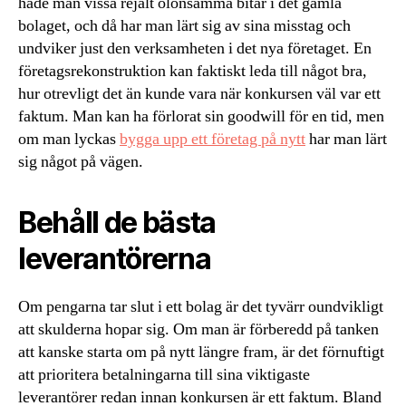
hade man vissa rejält olönsamma bitar i det gamla
bolaget, och då har man lärt sig av sina misstag och
undviker just den verksamheten i det nya företaget. En
företagsrekonstruktion kan faktiskt leda till något bra,
hur otrevligt det än kunde vara när konkursen väl var ett
faktum. Man kan ha förlorat sin goodwill för en tid, men
om man lyckas
bygga upp ett företag på nytt
har man lärt
sig något på vägen.
Behåll de bästa
leverantörerna
Om pengarna tar slut i ett bolag är det tyvärr oundvikligt
att skulderna hopar sig. Om man är förberedd på tanken
att kanske starta om på nytt längre fram, är det förnuftigt
att prioritera betalningarna till sina viktigaste
leverantörer redan innan konkursen är ett faktum. Bland