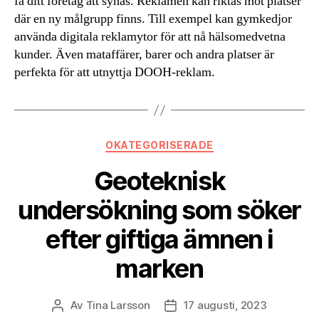
få ditt företag att synas. Reklamen kan riktas mot platser
där en ny målgrupp finns. Till exempel kan gymkedjor
använda digitala reklamytor för att nå hälsomedvetna
kunder. Även mataffärer, barer och andra platser är
perfekta för att utnyttja DOOH-reklam.
Kategorier
OKATEGORISERADE
Geoteknisk
undersökning som söker
efter giftiga ämnen i
marken
Av
Tina Larsson
17 augusti, 2023
Inläggsförfattare
Inläggsdatum