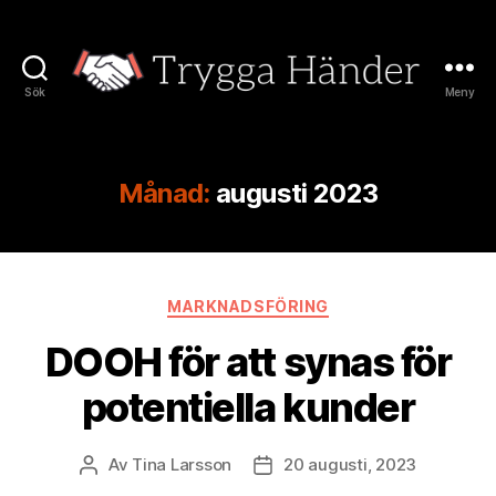
Sök
Meny
Trygga
Händer
Månad:
augusti 2023
Kategorier
MARKNADSFÖRING
DOOH för att synas för
potentiella kunder
Av
Tina Larsson
20 augusti, 2023
Inläggsförfattare
Inläggsdatum