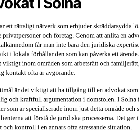
okat i Solna
ar ett rättsligt nätverk som erbjuder skräddarsydda l
e privatpersoner och företag. Genom att anlita en adv
alkännedom får man inte bara den juridiska expertis
sikt i lokala förhållanden som kan påverka ett ärende.
lt viktigt inom områden som arbetsrätt och familjerätt
ig kontakt ofta är avgörande.
tmål är det viktigt att ha tillgång till en advokat so
dlig och kraftfull argumentation i domstolen. I Solna 
er som är specialiserade inom just detta område och
lienterna att förstå de juridiska processerna. Det ger
 och kontroll i en annars ofta stressande situation.