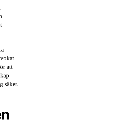
.
m
t
ra
dvokat
ör att
skap
g säker.
en