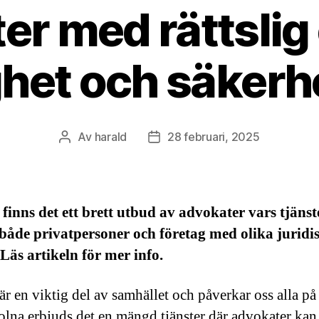
r med rättslig
ghet och säkerhe
Av
harald
28 februari, 2025
Inläggsförfattare
Inläggsdatum
 finns det ett brett utbud av advokater vars tjäns
både privatpersoner och företag med olika juridi
 Läs artikeln för mer info.
är en viktig del av samhället och påverkar oss alla på
 Solna erbjuds det en mängd tjänster där advokater kan