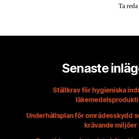
Ta reda
Senaste inlä
Ställkrav för hygieniska indu
läkemedelsprodukti
Underhållsplan för områdesskydd som
krävande miljöer