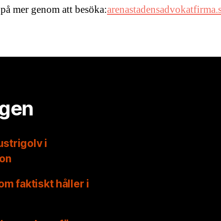
 på mer genom att besöka:
arenastadensadvokatfirma.s
ggen
strigolv i
on
 faktiskt håller i