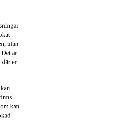
ösningar
okat
en, utan
 Det är
, där en
m kan
finns
 som kan
 ökad