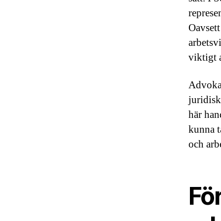
represen
Oavsett
arbetsvi
viktigt 
Advokat
juridis
här han
kunna t
och arb
För