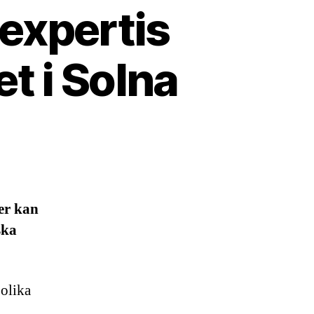
 expertis
t i Solna
ter kan
ska
 olika