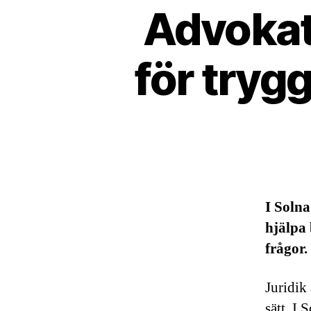
Advokate
för tryg
I Solna
hjälpa 
frågor.
Juridik 
sätt. I