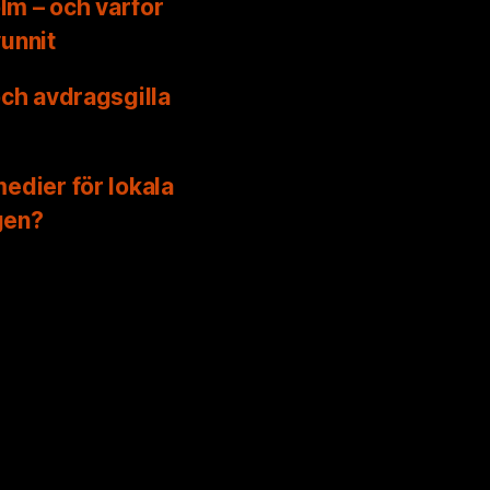
lm – och varför
vunnit
och avdragsgilla
edier för lokala
gen?