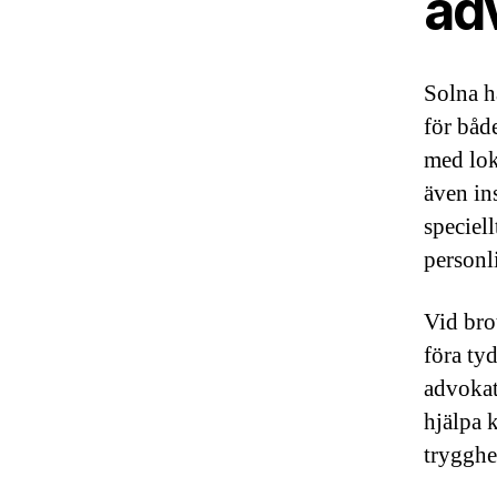
adv
Solna h
för båd
med lok
även in
speciel
personl
Vid brot
föra ty
advokat
hjälpa k
trygghet