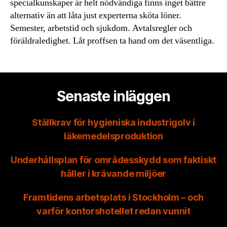
specialkunskaper är helt nödvändiga finns inget bättre
alternativ än att låta just experterna sköta löner.
Semester, arbetstid och sjukdom. Avtalsregler och
föräldraledighet. Låt proffsen ta hand om det väsentliga.
Senaste inläggen
Ställkrav för hygieniska industrigolv i
läkemedelsproduktion
Underhållsplan för områdesskydd som faktiskt
håller i krävande miljöer
Framtidens arbetsplats i Stockholm – och
varför kontorshotellet redan vunnit