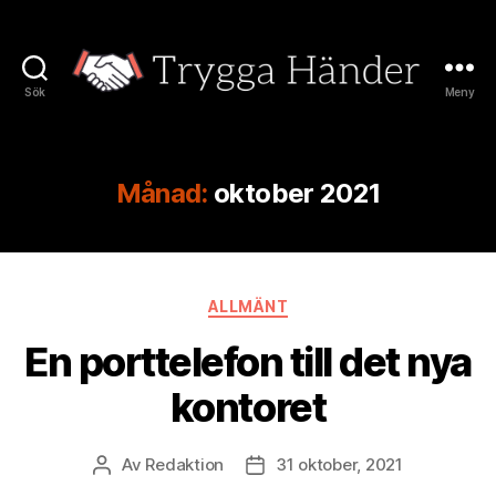
Sök
Meny
Trygga
Händer
Månad:
oktober 2021
Kategorier
ALLMÄNT
En porttelefon till det nya
kontoret
Av
Redaktion
31 oktober, 2021
Inläggsförfattare
Inläggsdatum