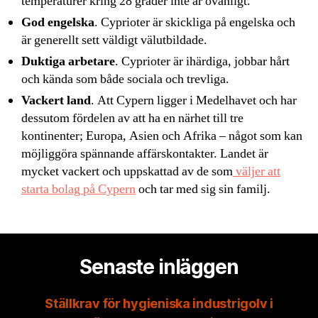
temperaturer kring 28 grader inte är ovanligt.
God engelska
. Cyprioter är skickliga på engelska och
är generellt sett väldigt välutbildade.
Duktiga arbetare
. Cyprioter är ihärdiga, jobbar hårt
och kända som både sociala och trevliga.
Vackert land
. Att Cypern ligger i Medelhavet och har
dessutom fördelen av att ha en närhet till tre
kontinenter; Europa, Asien och Afrika – något som kan
möjliggöra spännande affärskontakter. Landet är
mycket vackert och uppskattad av de som
väljer att
starta bolag på Cypern
och tar med sig sin familj.
Senaste inläggen
Ställkrav för hygieniska industrigolv i