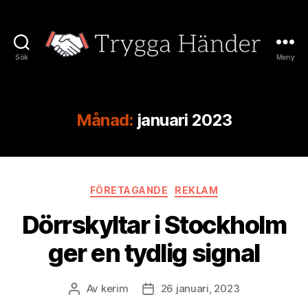
Sök
Meny
Trygga
Händer
Månad:
januari 2023
Kategorier
FÖRETAGANDE
REKLAM
Dörrskyltar i Stockholm
ger en tydlig signal
Av
kerim
26 januari, 2023
Inläggsförfattare
Inläggsdatum