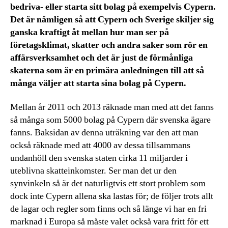
bedriva- eller starta sitt bolag på exempelvis Cypern.
Det är nämligen så att Cypern och Sverige skiljer sig
ganska kraftigt åt mellan hur man ser på
företagsklimat, skatter och andra saker som rör en
affärsverksamhet och det är just de förmånliga
skaterna som är en primära anledningen till att så
många väljer att starta sina bolag på Cypern.
Mellan år 2011 och 2013 räknade man med att det fanns
så många som 5000 bolag på Cypern där svenska ägare
fanns. Baksidan av denna uträkning var den att man
också räknade med att 4000 av dessa tillsammans
undanhöll den svenska staten cirka 11 miljarder i
uteblivna skatteinkomster. Ser man det ur den
synvinkeln så är det naturligtvis ett stort problem som
dock inte Cypern allena ska lastas för; de följer trots allt
de lagar och regler som finns och så länge vi har en fri
marknad i Europa så måste valet också vara fritt för ett