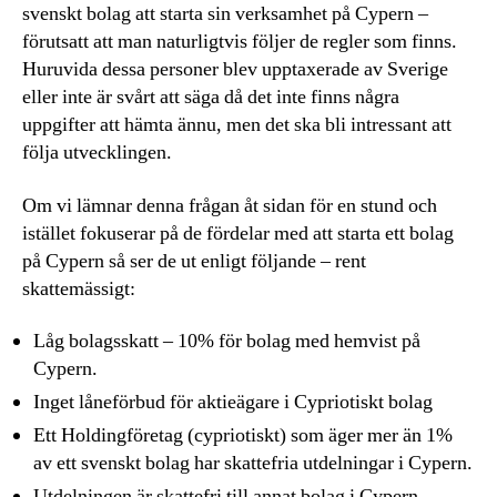
svenskt bolag att starta sin verksamhet på Cypern –
förutsatt att man naturligtvis följer de regler som finns.
Huruvida dessa personer blev upptaxerade av Sverige
eller inte är svårt att säga då det inte finns några
uppgifter att hämta ännu, men det ska bli intressant att
följa utvecklingen.
Om vi lämnar denna frågan åt sidan för en stund och
istället fokuserar på de fördelar med att starta ett bolag
på Cypern så ser de ut enligt följande – rent
skattemässigt:
Låg bolagsskatt – 10% för bolag med hemvist på
Cypern.
Inget låneförbud för aktieägare i Cypriotiskt bolag
Ett Holdingföretag (cypriotiskt) som äger mer än 1%
av ett svenskt bolag har skattefria utdelningar i Cypern.
Utdelningen är skattefri till annat bolag i Cypern.