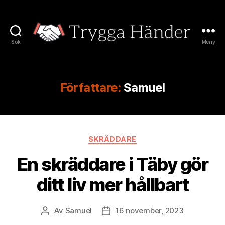
Sök
Meny
Trygga
Händer
Författare:
Samuel
Kategorier
SKRÄDDARE
En skräddare i Täby gör
ditt liv mer hållbart
Av
Samuel
16 november, 2023
Inläggsförfattare
Inläggsdatum