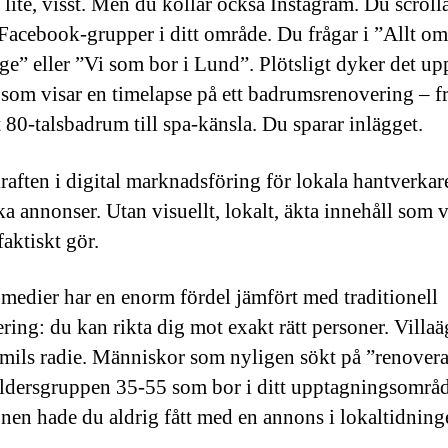
 lite, visst. Men du kollar också Instagram. Du scroll
acebook-grupper i ditt område. Du frågar i ”Allt om
e” eller ”Vi som bor i Lund”. Plötsligt dyker det up
 som visar en timelapse på ett badrumsrenovering – f
 80-talsbadrum till spa-känsla. Du sparar inlägget.
kraften i digital marknadsföring för lokala hantverkare
ka annonser. Utan visuellt, lokalt, äkta innehåll som v
aktiskt gör.
 medier har en enorm fördel jämfört med traditionell
ring: du kan rikta dig mot exakt rätt personer. Villaä
mils radie. Människor som nyligen sökt på ”renovera
åldersgruppen 35-55 som bor i ditt upptagningsområ
onen hade du aldrig fått med en annons i lokaltidning