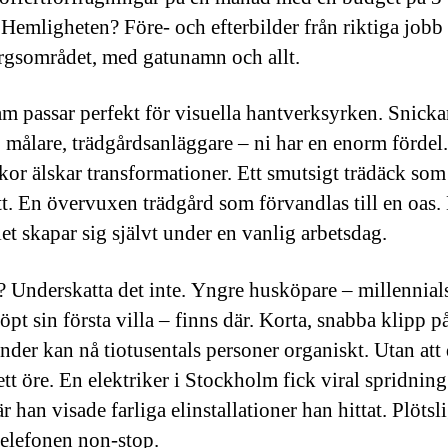
 Hemligheten? Före- och efterbilder från riktiga jobb 
gsområdet, med gatunamn och allt.
am passar perfekt för visuella hantverksyrken. Snicka
, målare, trädgårdsanläggare – ni har en enorm fördel.
or älskar transformationer. Ett smutsigt trädäck som 
t. En övervuxen trädgård som förvandlas till en oas.
et skapar sig självt under en vanlig arbetsdag.
 Underskatta det inte. Yngre husköpare – millennial
öpt sin första villa – finns där. Korta, snabba klipp p
nder kan nå tiotusentals personer organiskt. Utan att
ett öre. En elektriker i Stockholm fick viral spridning
r han visade farliga elinstallationer han hittat. Plötsl
telefonen non-stop.