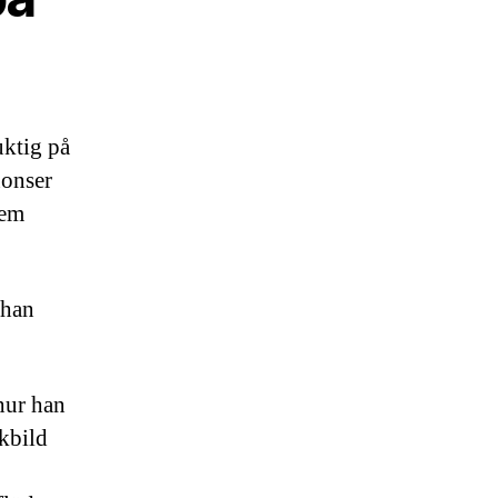
uktig på
nonser
dem
 han
hur han
kbild