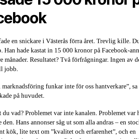
cebook
fade en snickare i Västerås förra året. Trevlig kille. D
bb. Han hade kastat in 15 000 kronor på Facebook-an
re månader. Resultatet? Två förfrågningar. Ingen av 
ll jobb.
l marknadsföring funkar inte för oss hantverkare”, sa
kade på huvudet.
 du vad? Problemet var inte kanalen. Problemet var 
 den. Hans annonser såg ut som alla andras – en stoc
int kök, lite text om ”kvalitet och erfarenhet”, och en