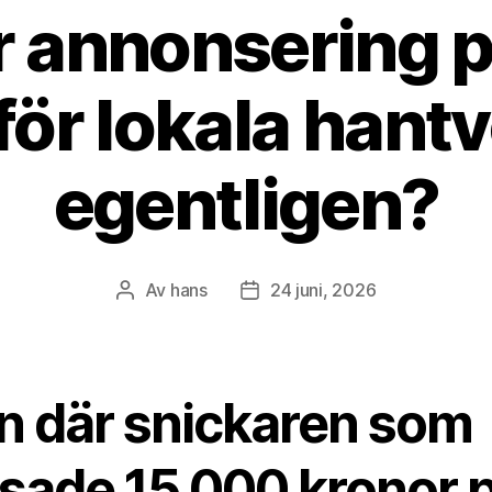
 annonsering p
för lokala hantv
egentligen?
Av
hans
24 juni, 2026
Inläggsförfattare
Inläggsdatum
n där snickaren som
ösade 15 000 kronor 