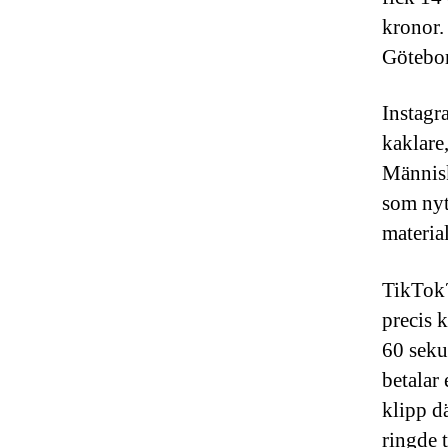
kronor.
Götebor
Instagr
kaklare
Människ
som nyt
material
TikTok?
precis k
60 seku
betalar 
klipp dä
ringde 