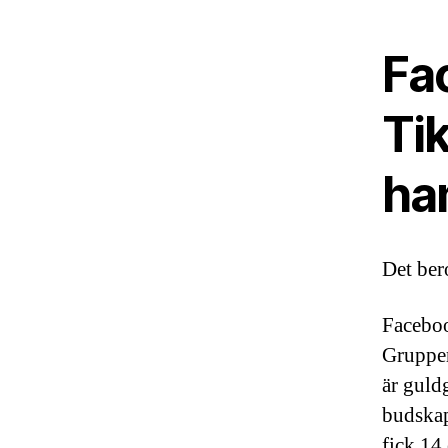
Fa
Ti
ha
Det bero
Faceboo
Grupper
är guld
budskap
fick 14