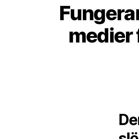
Fungerar
medier 
De
sl