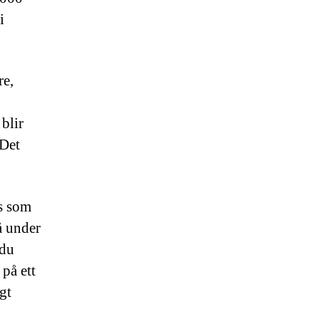
i
re,
blir
 Det
s som
å under
 du
 på ett
igt