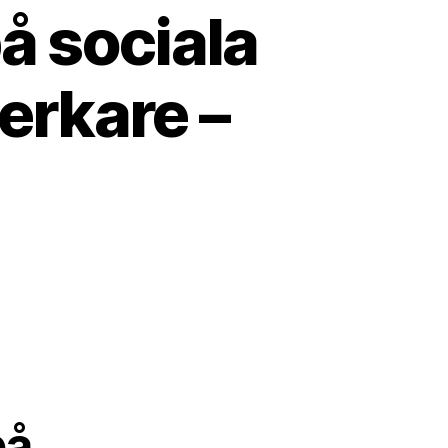
å sociala
erkare –
på