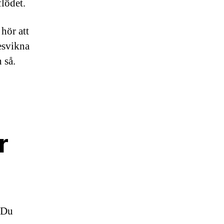
flödet.
hör att
besvikna
 så.
r
 Du