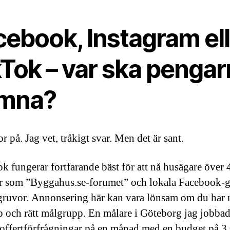
cebook, Instagram ell
kTok – var ska penga
mna?
r på. Jag vet, tråkigt svar. Men det är sant.
k fungerar fortfarande bäst för att nå husägare över 
 som ”Byggahus.se-forumet” och lokala Facebook-
gruvor. Annonsering här kan vara lönsam om du har r
 och rätt målgrupp. En målare i Göteborg jag jobba
 offertförfrågningar på en månad med en budget på 3