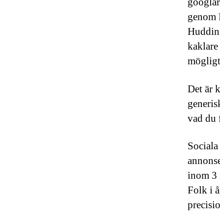
googlar
genom F
Hudding
kaklare
mögligt
Det är 
generis
vad du f
Sociala
annonse
inom 3 
Folk i 
precisi