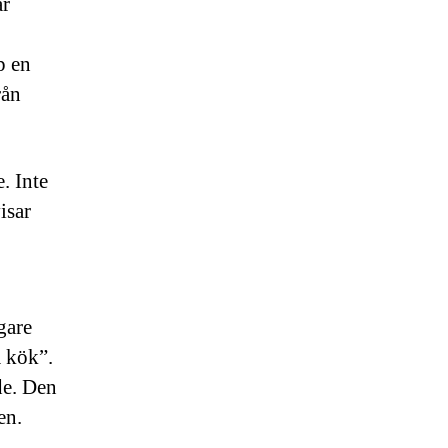
ar
p en
rån
. Inte
isar
gare
 kök”.
de. Den
en.