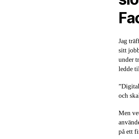
Fa
Jag träf
sitt jo
under t
ledde ti
”Digita
och ska
Men vet
använde
på ett f