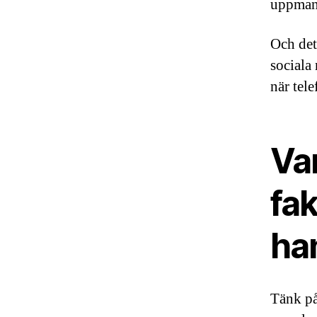
uppmani
Och det
sociala 
när tel
Var
fak
ha
Tänk på