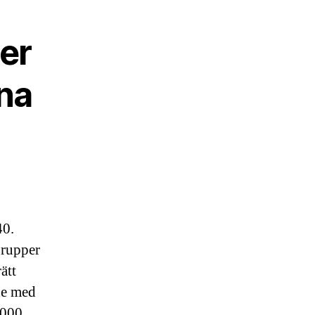
er
rna
40.
grupper
ätt
de med
 000