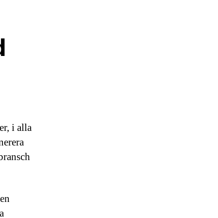
d
, i alla
nerera
 bransch
 en
na