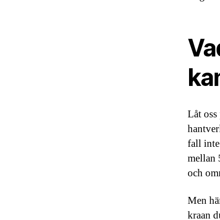
Vad
kan
Låt oss
hantver
fall in
mellan 
och om
Men här
kraan du